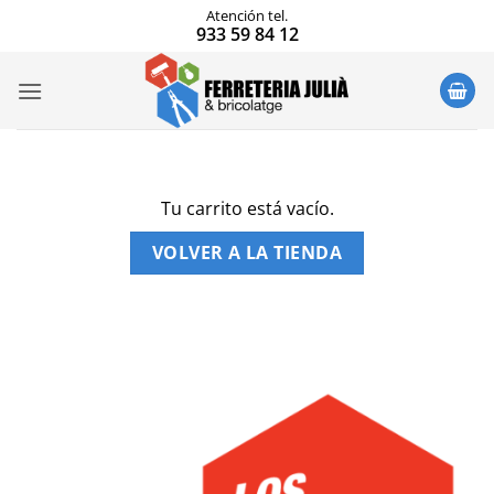
Saltar
Atención tel.
933 59 84 12
al
contenido
Tu carrito está vacío.
VOLVER A LA TIENDA