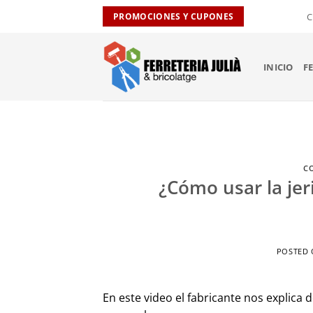
Saltar
C
PROMOCIONES Y CUPONES
al
contenido
INICIO
F
C
¿Cómo usar la jeri
POSTED
En este video el fabricante nos explica d