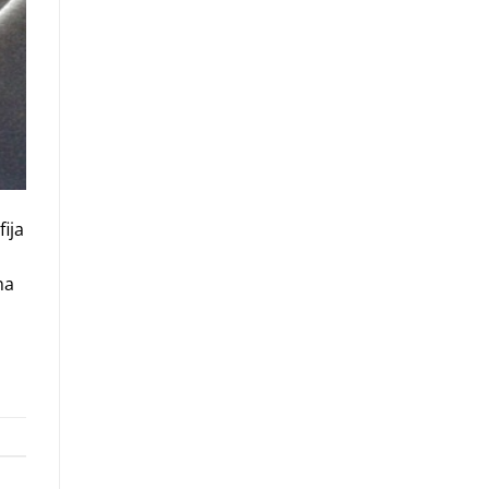
ija
na