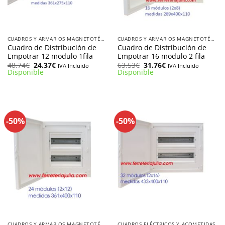
CUADROS Y ARMARIOS MAGNETOTÉRMICOS
CUADROS Y ARMARIOS MAGNETOTÉRMICOS
Cuadro de Distribución de
Cuadro de Distribución de
Empotrar 12 modulo 1fila
Empotrar 16 modulo 2 fila
El
El
El
El
48.74
€
24.37
€
63.53
€
31.76
€
IVA Incluido
IVA Incluido
precio
precio
precio
precio
Disponible
Disponible
original
actual
original
actual
era:
es:
era:
es:
48.74€.
24.37€.
63.53€.
31.76€.
-50%
-50%
CUADROS Y ARMARIOS MAGNETOTÉRMICOS
CUADROS ELÉCTRICOS Y ACOMETIDAS