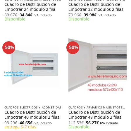
Cuadro de Distribución de
Cuadro de Distribución de
Empotrar 24 modulo 2 fila
Empotrar 32 módulos 2 filas
El
El
El
El
69.67
€
34.84
€
79.96
€
39.98
€
IVA Incluido
IVA Incluido
precio
precio
precio
precio
Disponible
Disponible
original
actual
original
actual
era:
es:
era:
es:
69.67€.
34.84€.
79.96€.
39.98€.
-50%
-50%
CUADROS ELÉCTRICOS Y ACOMETIDAS
CUADROS Y ARMARIOS MAGNETOTÉRMICOS
Cuadro de Distribución de
Cuadro de Distribución de
Empotrar 40 módulos 2 filas
Empotrar 48 módulo 2 filas
El
El
El
El
93.29
€
46.65
€
112.53
€
56.27
€
IVA Incluido
IVA Incluido
precio
precio
precio
precio
entrega 5-7 días
Disponible
original
actual
original
actual