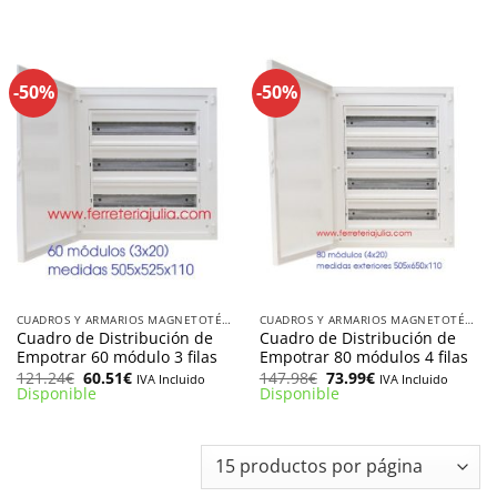
era:
es:
era:
es:
93.29€.
46.65€.
112.53€.
56.27€.
-50%
-50%
CUADROS Y ARMARIOS MAGNETOTÉRMICOS
CUADROS Y ARMARIOS MAGNETOTÉRMICOS
Cuadro de Distribución de
Cuadro de Distribución de
Empotrar 60 módulo 3 filas
Empotrar 80 módulos 4 filas
El
El
El
El
121.24
€
60.51
€
147.98
€
73.99
€
IVA Incluido
IVA Incluido
precio
precio
precio
precio
Disponible
Disponible
original
actual
original
actual
era:
es:
era:
es:
121.24€.
60.51€.
147.98€.
73.99€.