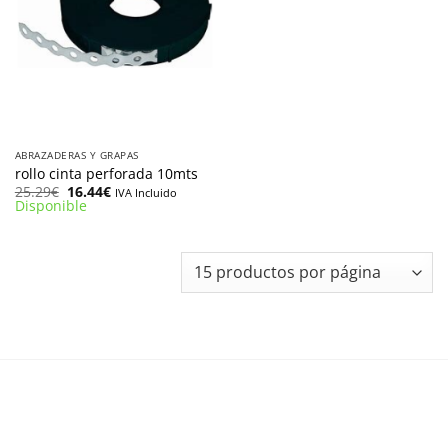
ABRAZADERAS Y GRAPAS
rollo cinta perforada 10mts
El
El
25.29
€
16.44
€
IVA Incluido
precio
precio
Disponible
original
actual
era:
es:
25.29€.
16.44€.