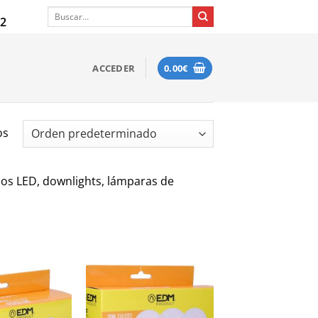
Buscar
12
por:
ACCEDER
0.00
€
os
bos LED, downlights, lámparas de