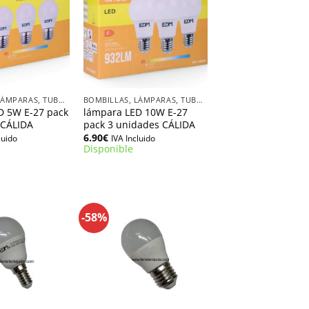
+
BOMBILLAS, LÁMPARAS, TUBOS LED
BOMBILLAS, LÁMPARAS, TUBOS LED
D 5W E-27 pack
lámpara LED 10W E-27
 CÁLIDA
pack 3 unidades CÁLIDA
6.90
€
luido
IVA Incluido
Disponible
-58%