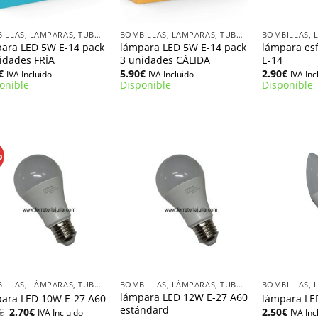
+
+
BOMBILLAS, LÁMPARAS, TUBOS LED
BOMBILLAS, LÁMPARAS, TUBOS LED
ara LED 5W E-14 pack
lámpara LED 5W E-14 pack
lámpara es
idades FRÍA
3 unidades CÁLIDA
E-14
€
5.90
€
2.90
€
IVA Incluido
IVA Incluido
IVA Inc
onible
Disponible
Disponible
%
+
+
BOMBILLAS, LÁMPARAS, TUBOS LED
BOMBILLAS, LÁMPARAS, TUBOS LED
lámpara LED 12W E-27 A60
ara LED 10W E-27 A60
lámpara LE
estándard
El
El
€
2.70
€
2.50
€
IVA Incluido
IVA Inc