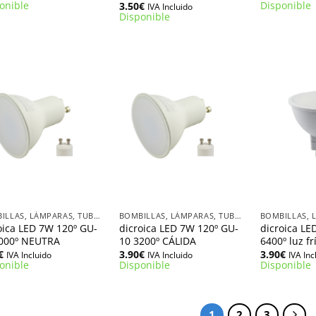
precio
precio
onible
Disponible
3.50
€
IVA Incluido
original
actual
Disponible
era:
es:
4.90€.
2.70€.
+
+
BOMBILLAS, LÁMPARAS, TUBOS LED
BOMBILLAS, LÁMPARAS, TUBOS LED
oica LED 7W 120º GU-
dicroica LED 7W 120º GU-
dicroica LE
000º NEUTRA
10 3200º CÁLIDA
6400º luz fr
€
3.90
€
3.90
€
IVA Incluido
IVA Incluido
IVA Inc
onible
Disponible
Disponible
1
2
3