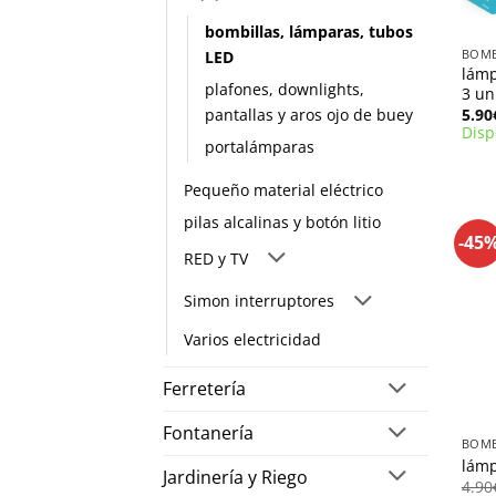
+
bombillas, lámparas, tubos
LED
lámp
plafones, downlights,
3 un
pantallas y aros ojo de buey
5.90
Disp
portalámparas
Pequeño material eléctrico
pilas alcalinas y botón litio
-45
RED y TV
Simon interruptores
Varios electricidad
Ferretería
+
Fontanería
lámp
Jardinería y Riego
4.90