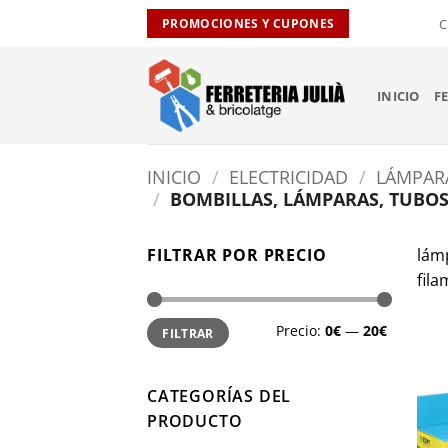
Saltar
C
PROMOCIONES Y CUPONES
al
contenido
INICIO
F
INICIO
/
ELECTRICIDAD
/
LÁMPARA
/
BOMBILLAS, LÁMPARAS, TUBOS
FILTRAR POR PRECIO
lám
fila
Precio
Precio
Precio:
0€
—
20€
FILTRAR
mínimo
máximo
CATEGORÍAS DEL
PRODUCTO