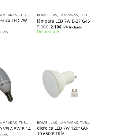
+
BOMBILLAS, LÁMPARAS, TUBOS LED
BOMBILLAS, LÁMPARAS, TUBOS LED
férica LED 7W
lámpara LED 7W E-27 G45
El
El
5.00
€
2.10
€
IVA Incluido
precio
precio
Disponible
luido
original
actual
era:
es:
5.00€.
2.10€.
+
BOMBILLAS, LÁMPARAS, TUBOS LED
BOMBILLAS, LÁMPARAS, TUBOS LED
dicroica LED 7W 120º GU-
D VELA 5W E-14
10 6500º FRÍA
luido