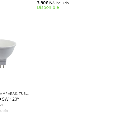
3.90
€
IVA Incluido
Disponible
BOMBILLAS, LÁMPARAS, TUBOS LED
D 5W 120º
ía
luido