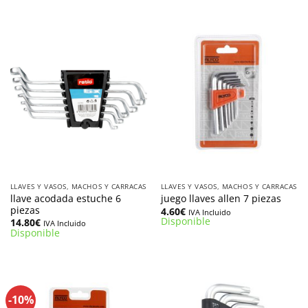
21.14€.
16.90€.
30.81€.
24.64€.
LLAVES Y VASOS, MACHOS Y CARRACAS
LLAVES Y VASOS, MACHOS Y CARRACAS
llave acodada estuche 6
juego llaves allen 7 piezas
piezas
4.60
€
IVA Incluido
Disponible
14.80
€
IVA Incluido
Disponible
-10%