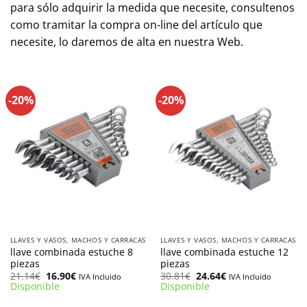
para sólo adquirir la medida que necesite, consultenos
como tramitar la compra on-line del artículo que
necesite, lo daremos de alta en nuestra Web.
-20%
-20%
LLAVES Y VASOS, MACHOS Y CARRACAS
LLAVES Y VASOS, MACHOS Y CARRACAS
llave combinada estuche 8
llave combinada estuche 12
piezas
piezas
El
El
El
El
21.14
€
16.90
€
30.81
€
24.64
€
IVA Incluido
IVA Incluido
precio
precio
precio
precio
Disponible
Disponible
original
actual
original
actual
era:
es:
era:
es: