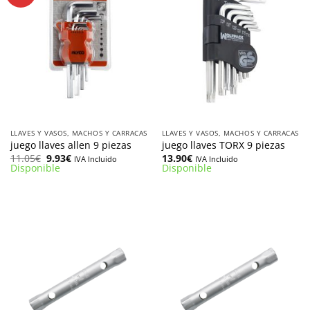
LLAVES Y VASOS, MACHOS Y CARRACAS
LLAVES Y VASOS, MACHOS Y CARRACAS
juego llaves allen 9 piezas
juego llaves TORX 9 piezas
El
El
11.05
€
9.93
€
13.90
€
IVA Incluido
IVA Incluido
precio
precio
Disponible
Disponible
original
actual
era:
es:
11.05€.
9.93€.