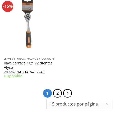
-15%
LLAVES Y VASOS, MACHOS Y CARRACAS
llave carraca 1/2″ 72 dientes
Alyco
El
El
28.59
€
24.31
€
IVA Incluido
precio
precio
Disponible
original
actual
era:
es:
28.59€.
24.31€.
1
2