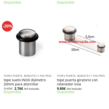
Disponible
Disponible
-20%
TOPES PUERTA, BURLETES Y FIELTROS
TOPES PUERTA, BURLETES Y FIELTROS
tope suelo INOX diámetro
tope puerta giratorio con
20mm para atornillar
retenedor inox
El
El
3.45
€
2.76
€
9.80
€
IVA Incluido
IVA Incluido
precio
precio
Disponible
Disponible
original
actual
era:
es:
3.45€.
2.76€.