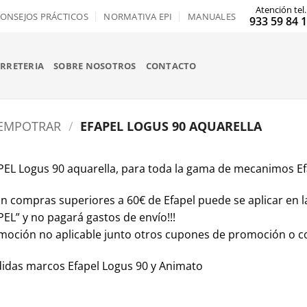
Atención tel.
ONSEJOS PRÁCTICOS
NORMATIVA EPI
MANUALES
933 59 84 
ERRETERIA
SOBRE NOSOTROS
CONTACTO
 EMPOTRAR
/
EFAPEL LOGUS 90 AQUARELLA
PEL Logus 90 aquarella, para toda la gama de mecanimos E
on compras superiores a 60€ de Efapel puede se aplicar en la
PEL”
y no pagará gastos de envío!!!
moción no aplicable junto otros cupones de promoción o co
idas marcos Efapel Logus 90 y Animato