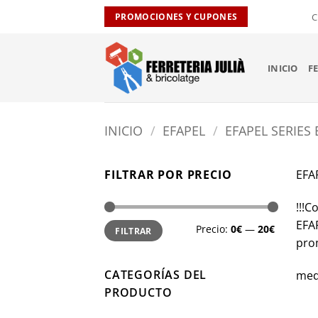
Saltar
C
PROMOCIONES Y CUPONES
al
contenido
INICIO
F
INICIO
/
EFAPEL
/
EFAPEL SERIES
FILTRAR POR PRECIO
EFA
!!!C
Precio
Precio
EFA
Precio:
0€
—
20€
FILTRAR
mínimo
máximo
pro
CATEGORÍAS DEL
med
PRODUCTO