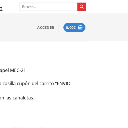
Buscar
12
por:
ACCEDER
0.00
€
fapel
MEC-21
 casilla cupón del carrito
“ENVIO
n las canaletas.