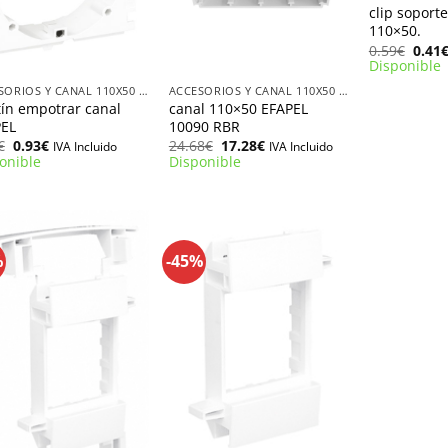
clip soport
110×50.
El
0.59
€
0.41
+
preci
Disponible
origi
era:
ACCESORIOS Y CANAL 110X50 EFAPEL
ACCESORIOS Y CANAL 110X50 EFAPEL
0.59€
tín empotrar canal
canal 110×50 EFAPEL
PEL
10090 RBR
El
El
El
El
€
0.93
€
24.68
€
17.28
€
IVA Incluido
IVA Incluido
precio
precio
precio
precio
onible
Disponible
original
actual
original
actual
era:
es:
era:
es:
1.33€.
0.93€.
24.68€.
17.28€.
%
-45%
+