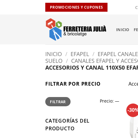
Saltar
C
PROMOCIONES Y CUPONES
al
contenido
INICIO
F
INICIO
/
EFAPEL
/
EFAPEL CANALE
SUELO
/
CANALES EFAPEL Y ACCE
ACCESORIOS Y CANAL 110X50 EFA
FILTRAR POR PRECIO
Acce
Precio
Precio
Precio:
—
FILTRAR
mínimo
máximo
-30
CATEGORÍAS DEL
PRODUCTO