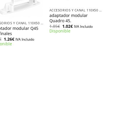
ACCESORIOS Y CANAL 110X50 EFAPEL
adaptador modular
Quadro 45.
ACCESORIOS Y CANAL 110X50 EFAPEL
El
El
1.85
€
1.02
€
IVA Incluido
tador modular Q45
precio
precio
Disponible
finales
original
actual
era:
es:
El
El
€
1.26
€
IVA Incluido
1.85€.
1.02€.
precio
precio
onible
original
actual
era:
es:
2.29€.
1.26€.