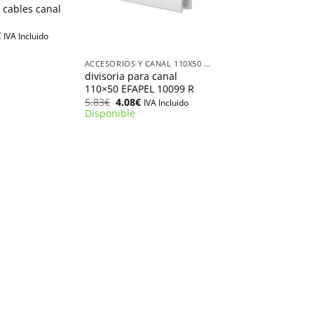
e cables canal
El
€
IVA Incluido
+
o
precio
nal
actual
es:
ACCESORIOS Y CANAL 110X50 EFAPEL
.
0.41€.
divisoria para canal
110×50 EFAPEL 10099 R
El
El
5.83
€
4.08
€
IVA Incluido
precio
precio
Disponible
original
actual
era:
es:
5.83€.
4.08€.