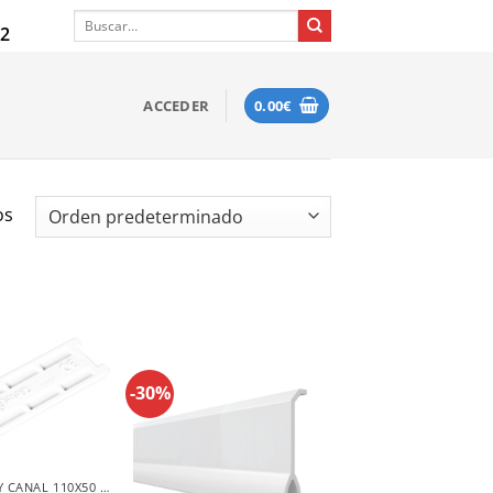
Buscar
12
por:
ACCEDER
0.00
€
os
-30%
ACCESORIOS Y CANAL 110X50 EFAPEL