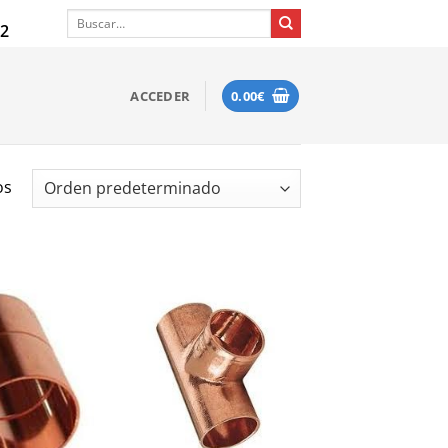
Buscar
12
por:
ACCEDER
0.00
€
os