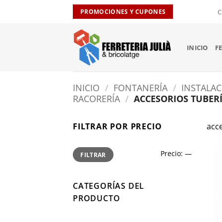
Saltar
C
PROMOCIONES Y CUPONES
al
contenido
INICIO
F
INICIO
/
FONTANERÍA
/
INSTALA
RACORERÍA
/
ACCESORIOS TUBERÍ
FILTRAR POR PRECIO
acce
Precio
Precio
Precio:
—
FILTRAR
mínimo
máximo
CATEGORÍAS DEL
PRODUCTO