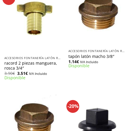
ACCESORIOS FONTANERÍA LATÓN ROSCADOS
tapón latón macho 3/8″
ACCESORIOS FONTANERÍA LATÓN ROSCADOS
1.14
€
IVA Incluido
racord 2 piezas manguera,
Disponible
rosca 3/4″
El
El
3.90
€
3.51
€
IVA Incluido
precio
precio
Disponible
original
actual
era:
es:
3.90€.
3.51€.
-20%