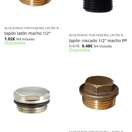
ACCESORIOS FONTANERÍA LATÓN ROSCADOS
tapón latón macho 1/2″
ACCESORIOS FONTANERÍA LATÓN ROSCADOS
1.02
€
IVA Incluido
tapón roscado 1/2″ macho PP
Disponible
El
El
0.61
€
0.48
€
IVA Incluido
precio
precio
Disponible
original
actual
era:
es:
0.61€.
0.48€.
ACCESORIOS FONTANERÍA LATÓN ROSCADOS