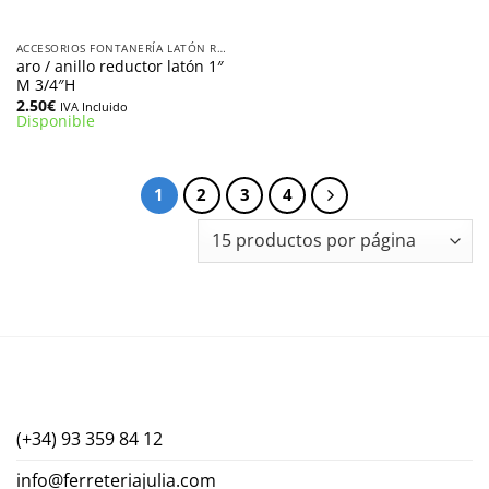
ACCESORIOS FONTANERÍA LATÓN ROSCADOS
aro / anillo reductor latón 1″
M 3/4″H
2.50
€
IVA Incluido
Disponible
1
2
3
4
(+34) 93 359 84 12
info@ferreteriajulia.com