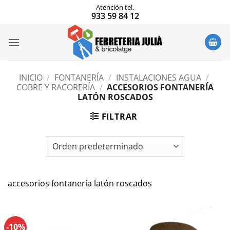
Saltar
Atención tel.
933 59 84 12
al
contenido
INICIO
/
FONTANERÍA
/
INSTALACIONES AGUA
/
COBRE Y RACORERÍA
/
ACCESORIOS FONTANERÍA
LATÓN ROSCADOS
FILTRAR
accesorios fontanería latón roscados
-10%