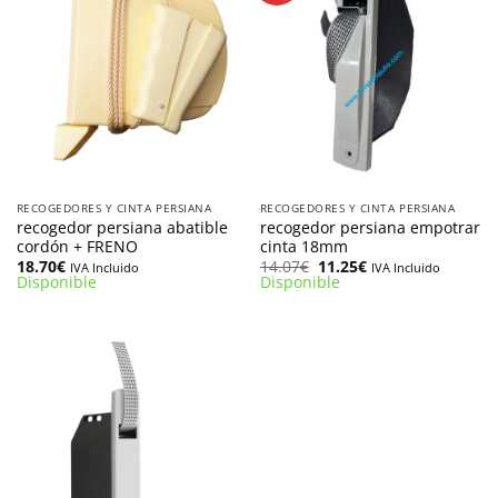
RECOGEDORES Y CINTA PERSIANA
RECOGEDORES Y CINTA PERSIANA
recogedor persiana abatible
recogedor persiana empotrar
cordón + FRENO
cinta 18mm
El
El
18.70
€
14.07
€
11.25
€
IVA Incluido
IVA Incluido
precio
precio
Disponible
Disponible
original
actual
era:
es:
14.07€.
11.25€.