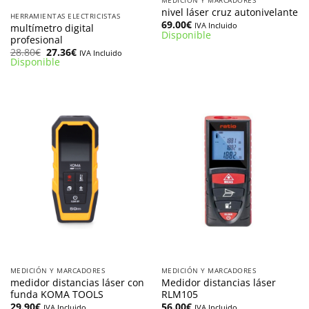
nivel láser cruz autonivelante
HERRAMIENTAS ELECTRICISTAS
69.00
€
IVA Incluido
multímetro digital
Disponible
profesional
El
El
28.80
€
27.36
€
IVA Incluido
precio
precio
Disponible
original
actual
era:
es:
28.80€.
27.36€.
MEDICIÓN Y MARCADORES
MEDICIÓN Y MARCADORES
medidor distancias láser con
Medidor distancias láser
funda KOMA TOOLS
RLM105
29.90
€
56.00
€
IVA Incluido
IVA Incluido