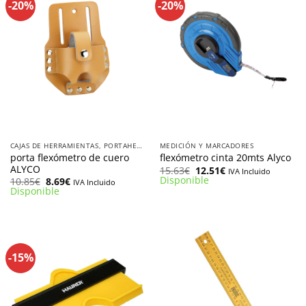
-20%
-20%
CAJAS DE HERRAMIENTAS, PORTAHERRAMIENTAS Y CINTAS AMARRE
MEDICIÓN Y MARCADORES
porta flexómetro de cuero
flexómetro cinta 20mts Alyco
ALYCO
El
El
15.63
€
12.51
€
IVA Incluido
precio
precio
Disponible
El
El
10.85
€
8.69
€
IVA Incluido
original
actual
precio
precio
Disponible
era:
es:
original
actual
15.63€.
12.51€.
era:
es:
10.85€.
8.69€.
-15%