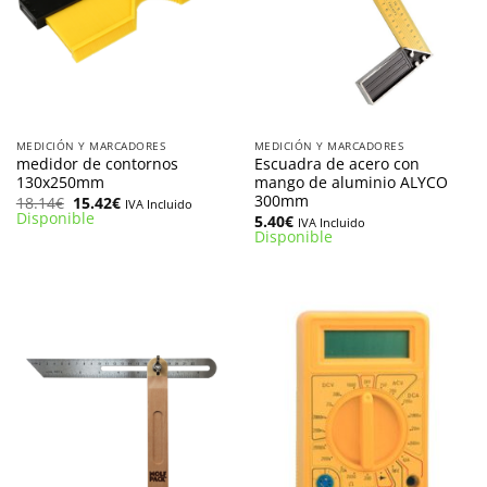
MEDICIÓN Y MARCADORES
MEDICIÓN Y MARCADORES
medidor de contornos
Escuadra de acero con
130x250mm
mango de aluminio ALYCO
300mm
El
El
18.14
€
15.42
€
IVA Incluido
precio
precio
Disponible
5.40
€
IVA Incluido
original
actual
Disponible
era:
es:
18.14€.
15.42€.