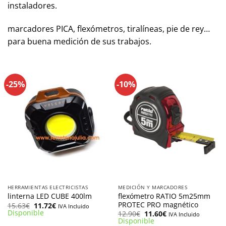
instaladores.
marcadores PICA, flexómetros, tiralíneas, pie de rey…
para buena medición de sus trabajos.
-25%
-10%
HERRAMIENTAS ELECTRICISTAS
MEDICIÓN Y MARCADORES
flexómetro RATIO 5m25mm
linterna LED CUBE 400lm
PROTEC PRO magnético
El
El
15.63
€
11.72
€
IVA Incluido
precio
precio
Disponible
El
El
12.90
€
11.60
€
IVA Incluido
original
actual
precio
precio
Disponible
era:
es: