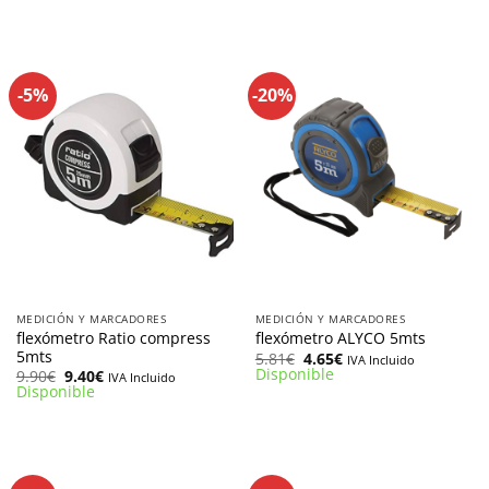
original
actual
15.63€.
11.72€.
era:
es:
12.90€.
11.60€.
-5%
-20%
MEDICIÓN Y MARCADORES
MEDICIÓN Y MARCADORES
flexómetro Ratio compress
flexómetro ALYCO 5mts
5mts
El
El
5.81
€
4.65
€
IVA Incluido
precio
precio
Disponible
El
El
9.90
€
9.40
€
IVA Incluido
original
actual
precio
precio
Disponible
era:
es:
original
actual
5.81€.
4.65€.
era:
es:
9.90€.
9.40€.