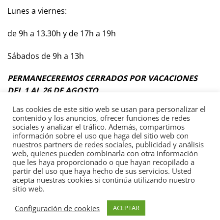
Lunes a viernes:
de 9h a 13.30h y de 17h a 19h
Sábados de 9h a 13h
PERMANECEREMOS CERRADOS POR VACACIONES
DEL 1 AL 26 DE AGOSTO
Las cookies de este sitio web se usan para personalizar el
contenido y los anuncios, ofrecer funciones de redes
sociales y analizar el tráfico. Además, compartimos
información sobre el uso que haga del sitio web con
Términos y Condiciones Generales
nuestros partners de redes sociales, publicidad y análisis
web, quienes pueden combinarla con otra información
Política de privacidad
que les haya proporcionado o que hayan recopilado a
partir del uso que haya hecho de sus servicios. Usted
acepta nuestras cookies si continúa utilizando nuestro
sitio web.
Visa
PayPal
MasterCard
Configuración de cookies
ACEPTAR
Copyright 2026 ©
Ferreteria Julià