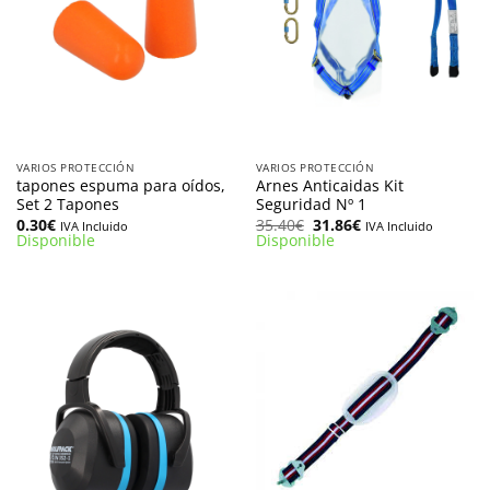
VARIOS PROTECCIÓN
VARIOS PROTECCIÓN
tapones espuma para oídos,
Arnes Anticaidas Kit
Set 2 Tapones
Seguridad Nº 1
El
El
0.30
€
35.40
€
31.86
€
IVA Incluido
IVA Incluido
precio
precio
Disponible
Disponible
original
actual
era:
es:
35.40€.
31.86€.