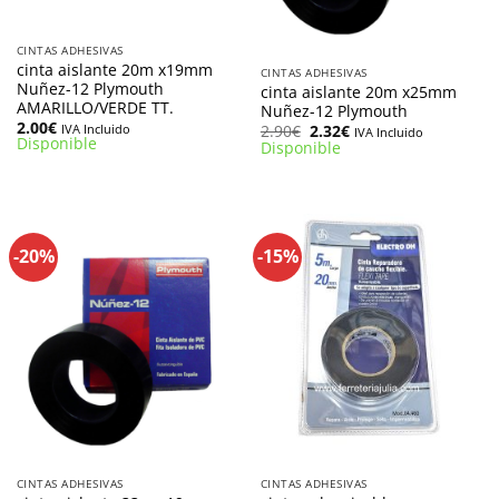
CINTAS ADHESIVAS
cinta aislante 20m x19mm
CINTAS ADHESIVAS
Nuñez-12 Plymouth
cinta aislante 20m x25mm
AMARILLO/VERDE TT.
Nuñez-12 Plymouth
2.00
€
El
El
IVA Incluido
2.90
€
2.32
€
IVA Incluido
Disponible
precio
precio
Disponible
original
actual
era:
es:
2.90€.
2.32€.
-20%
-15%
CINTAS ADHESIVAS
CINTAS ADHESIVAS