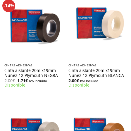
-14%
CINTAS ADHESIVAS
CINTAS ADHESIVAS
cinta aislante 20m x19mm
cinta aislante 20m x19mm
Nuñez-12 Plymouth NEGRA
Nuñez-12 Plymouth BLANCA
El
El
2.00
€
1.71
€
2.00
€
IVA Incluido
IVA Incluido
precio
precio
Disponible
Disponible
original
actual
era:
es:
2.00€.
1.71€.