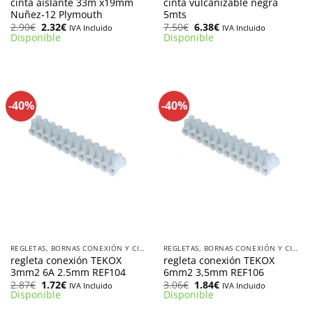
cinta aislante 33m x19mm
cinta vulcanizable negra
Nuñez-12 Plymouth
5mts
El
El
El
El
2.90
€
2.32
€
7.50
€
6.38
€
IVA Incluido
IVA Incluido
precio
precio
precio
precio
Disponible
Disponible
original
actual
original
actual
era:
es:
era:
es:
2.90€.
2.32€.
7.50€.
6.38€.
-40%
-40%
REGLETAS, BORNAS CONEXIÓN Y CINTA AISLANTE
REGLETAS, BORNAS CONEXIÓN Y CINTA AISLANTE
regleta conexión TEKOX
regleta conexión TEKOX
3mm2 6A 2.5mm REF104
6mm2 3,5mm REF106
El
El
El
El
2.87
€
1.72
€
3.06
€
1.84
€
IVA Incluido
IVA Incluido
precio
precio
precio
precio
Disponible
Disponible
original
actual
original
actual
era:
es:
era:
es: