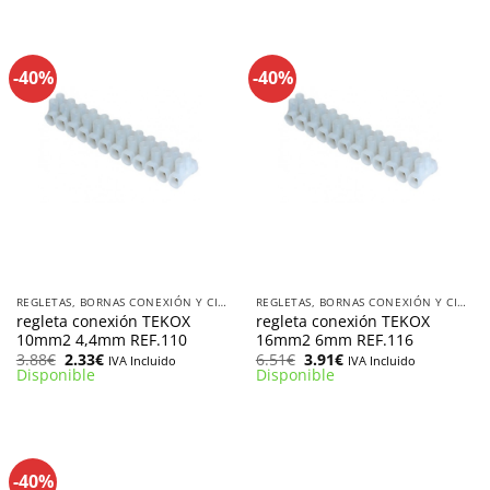
2.87€.
1.72€.
3.06€.
1.84€.
-40%
-40%
REGLETAS, BORNAS CONEXIÓN Y CINTA AISLANTE
REGLETAS, BORNAS CONEXIÓN Y CINTA AISLANTE
regleta conexión TEKOX
regleta conexión TEKOX
10mm2 4,4mm REF.110
16mm2 6mm REF.116
El
El
El
El
3.88
€
2.33
€
6.51
€
3.91
€
IVA Incluido
IVA Incluido
precio
precio
precio
precio
Disponible
Disponible
original
actual
original
actual
era:
es:
era:
es:
3.88€.
2.33€.
6.51€.
3.91€.
-40%