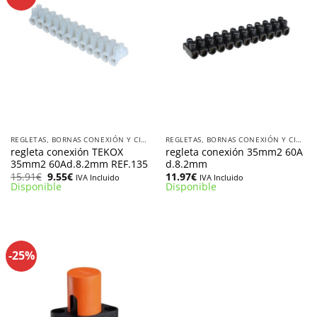
REGLETAS, BORNAS CONEXIÓN Y CINTA AISLANTE
REGLETAS, BORNAS CONEXIÓN Y CINTA AISLANTE
regleta conexión TEKOX
regleta conexión 35mm2 60A
35mm2 60Ad.8.2mm REF.135
d.8.2mm
El
El
15.91
€
9.55
€
11.97
€
IVA Incluido
IVA Incluido
precio
precio
Disponible
Disponible
original
actual
era:
es:
15.91€.
9.55€.
-25%