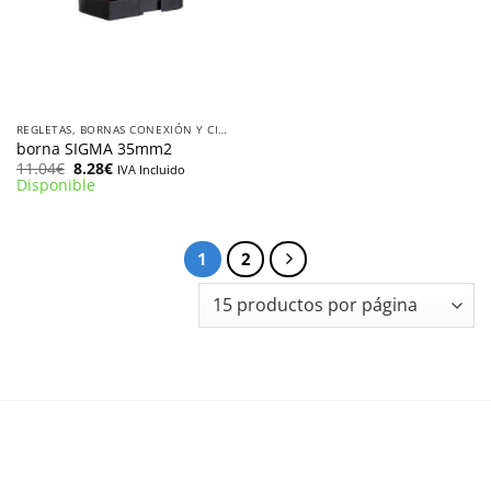
REGLETAS, BORNAS CONEXIÓN Y CINTA AISLANTE
borna SIGMA 35mm2
El
El
11.04
€
8.28
€
IVA Incluido
precio
precio
Disponible
original
actual
era:
es:
11.04€.
8.28€.
1
2