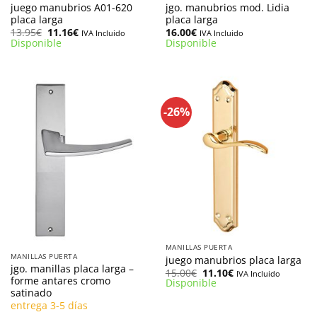
juego manubrios A01-620
jgo. manubrios mod. Lidia
placa larga
placa larga
El
El
13.95
€
11.16
€
16.00
€
IVA Incluido
IVA Incluido
precio
precio
Disponible
Disponible
original
actual
era:
es:
13.95€.
11.16€.
-26%
MANILLAS PUERTA
MANILLAS PUERTA
juego manubrios placa larga
jgo. manillas placa larga –
El
El
15.00
€
11.10
€
IVA Incluido
forme antares cromo
precio
precio
Disponible
original
actual
satinado
era:
es:
entrega 3-5 días
15.00€.
11.10€.