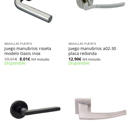
MANILLAS PUERTA
MANILLAS PUERTA
juego manubrios roseta
juego manubrios a02-30
modelo Oasis inox
placa redonda
El
El
10.01
€
8.01
€
12.90
€
IVA Incluido
IVA Incluido
precio
precio
Disponible
Disponible
original
actual
era:
es:
10.01€.
8.01€.