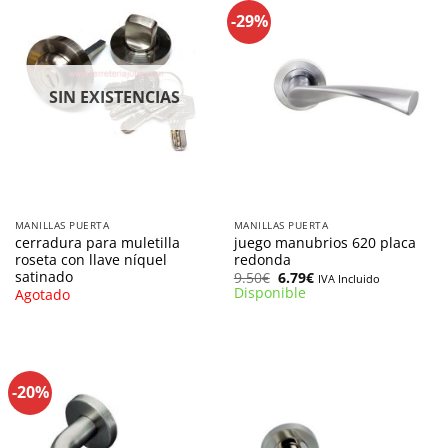
-29%
SIN EXISTENCIAS
MANILLAS PUERTA
MANILLAS PUERTA
cerradura para muletilla
juego manubrios 620 placa
roseta con llave níquel
redonda
satinado
El
El
9.50
€
6.79
€
IVA Incluido
precio
precio
Disponible
Agotado
original
actual
era:
es:
9.50€.
6.79€.
-20%