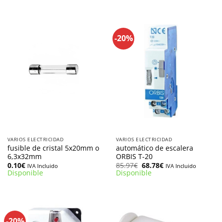
-20%
VARIOS ELECTRICIDAD
VARIOS ELECTRICIDAD
fusible de cristal 5x20mm o
automático de escalera
6,3x32mm
ORBIS T-20
El
El
0.10
€
85.97
€
68.78
€
IVA Incluido
IVA Incluido
precio
precio
Disponible
Disponible
original
actual
era:
es:
85.97€.
68.78€.
-20%