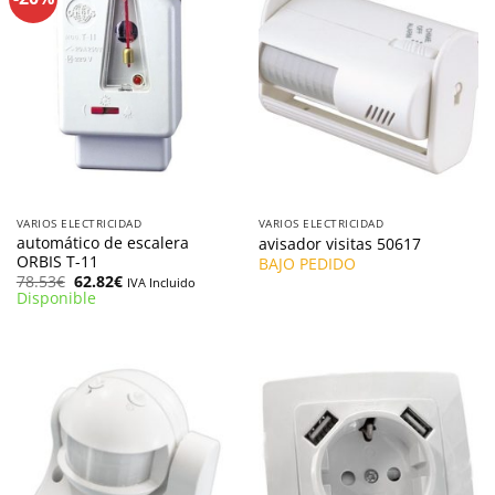
VARIOS ELECTRICIDAD
VARIOS ELECTRICIDAD
automático de escalera
avisador visitas 50617
ORBIS T-11
BAJO PEDIDO
El
El
78.53
€
62.82
€
IVA Incluido
precio
precio
Disponible
original
actual
era:
es:
78.53€.
62.82€.