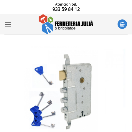
Saltar
Atención tel.
933 59 84 12
al
contenido